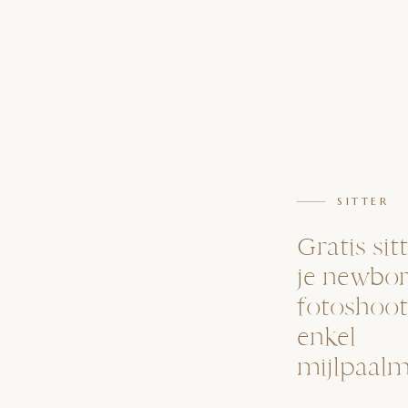
SITTER
Gratis sitt
je newbo
fotoshoot
enkel
mijlpaal