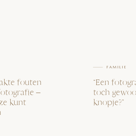
FAMILIE
akte fouten
“Een fotogr
fotografie –
toch gewoo
 ze kunt
knopje?”
n