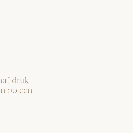
aaf drukt
n op een