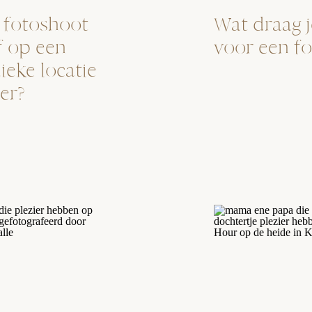
n fotoshoot
Wat draag j
f op een
voor een f
ieke locatie
er?