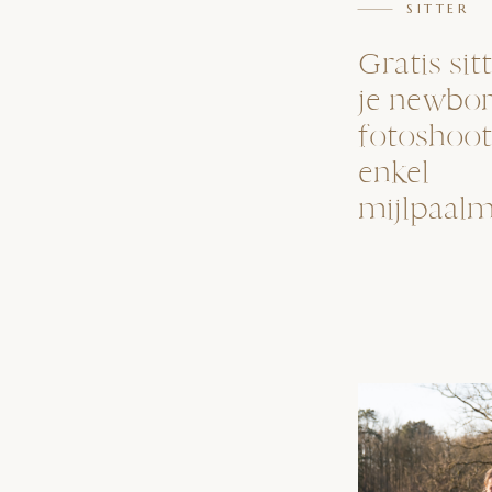
SITTER
Gratis sitt
je newbo
fotoshoot
enkel
mijlpaal