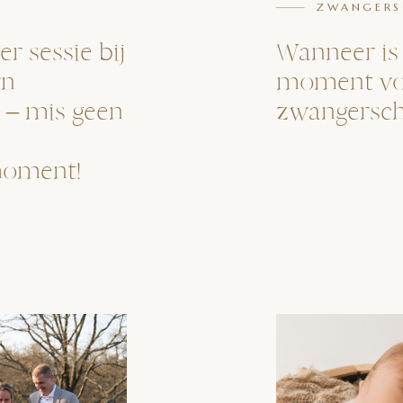
ZWANGERS
er sessie bij
Wanneer is 
rn
moment vo
 – mis geen
zwangersc
moment!