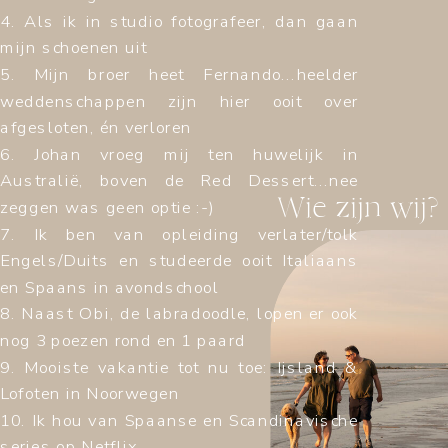
4. Als ik in studio fotografeer, dan gaan
mijn schoenen uit
5. Mijn broer heet Fernando...heelder
weddenschappen zijn hier ooit over
afgesloten, én verloren
6. Johan vroeg mij ten huwelijk in
Australië, boven de Red Dessert...nee
Wie zijn wij?
zeggen was geen optie :-)
7. Ik ben van opleiding verlater/tolk
Engels/Duits en studeerde ooit Italiaans
en Spaans in avondschool
8. Naast Obi, de labradoodle, lopen er ook
nog 3 poezen rond en 1 paard
9. Mooiste vakantie tot nu toe: Ijsland &
Lofoten in Noorwegen
10. Ik hou van Spaanse en Scandinavische
series op Netflix