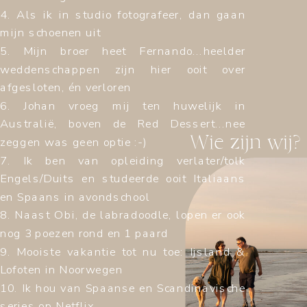
4. Als ik in studio fotografeer, dan gaan
mijn schoenen uit
5. Mijn broer heet Fernando...heelder
weddenschappen zijn hier ooit over
afgesloten, én verloren
6. Johan vroeg mij ten huwelijk in
Australië, boven de Red Dessert...nee
Wie zijn wij?
zeggen was geen optie :-)
7. Ik ben van opleiding verlater/tolk
Engels/Duits en studeerde ooit Italiaans
en Spaans in avondschool
8. Naast Obi, de labradoodle, lopen er ook
nog 3 poezen rond en 1 paard
9. Mooiste vakantie tot nu toe: Ijsland &
Lofoten in Noorwegen
10. Ik hou van Spaanse en Scandinavische
series op Netflix