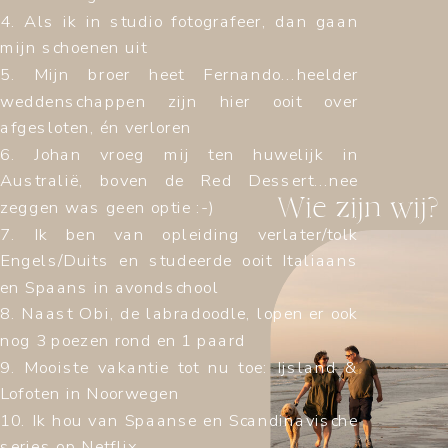
4. Als ik in studio fotografeer, dan gaan
mijn schoenen uit
5. Mijn broer heet Fernando...heelder
weddenschappen zijn hier ooit over
afgesloten, én verloren
6. Johan vroeg mij ten huwelijk in
Australië, boven de Red Dessert...nee
Wie zijn wij?
zeggen was geen optie :-)
7. Ik ben van opleiding verlater/tolk
Engels/Duits en studeerde ooit Italiaans
en Spaans in avondschool
8. Naast Obi, de labradoodle, lopen er ook
nog 3 poezen rond en 1 paard
9. Mooiste vakantie tot nu toe: Ijsland &
Lofoten in Noorwegen
10. Ik hou van Spaanse en Scandinavische
series op Netflix