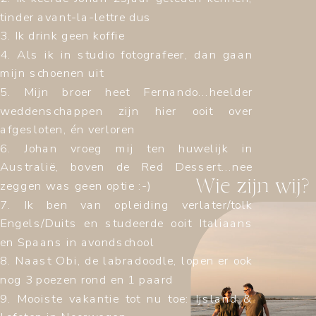
tinder avant-la-lettre dus
3. Ik drink geen koffie
4. Als ik in studio fotografeer, dan gaan
mijn schoenen uit
5. Mijn broer heet Fernando...heelder
weddenschappen zijn hier ooit over
afgesloten, én verloren
6. Johan vroeg mij ten huwelijk in
Australië, boven de Red Dessert...nee
Wie zijn wij?
zeggen was geen optie :-)
7. Ik ben van opleiding verlater/tolk
Engels/Duits en studeerde ooit Italiaans
en Spaans in avondschool
8. Naast Obi, de labradoodle, lopen er ook
nog 3 poezen rond en 1 paard
9. Mooiste vakantie tot nu toe: Ijsland &