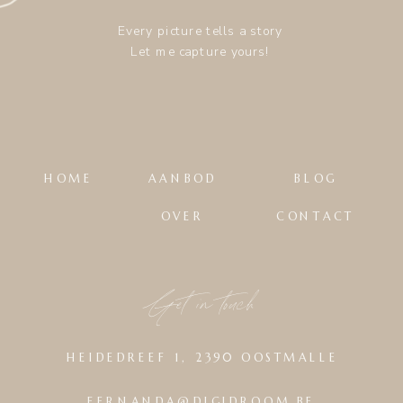
Every picture tells a story
Let me capture yours!
HOME
AANBOD
BLOG
OVER
CONTACT
Get in touch
HEIDEDREEF 1, 2390 OOSTMALLE
FERNANDA@DIGIDROOM.BE