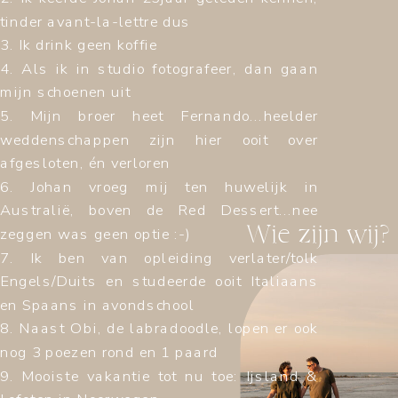
tinder avant-la-lettre dus
3. Ik drink geen koffie
4. Als ik in studio fotografeer, dan gaan
mijn schoenen uit
5. Mijn broer heet Fernando...heelder
weddenschappen zijn hier ooit over
afgesloten, én verloren
6. Johan vroeg mij ten huwelijk in
Australië, boven de Red Dessert...nee
Wie zijn wij?
zeggen was geen optie :-)
7. Ik ben van opleiding verlater/tolk
Engels/Duits en studeerde ooit Italiaans
en Spaans in avondschool
8. Naast Obi, de labradoodle, lopen er ook
nog 3 poezen rond en 1 paard
9. Mooiste vakantie tot nu toe: Ijsland &