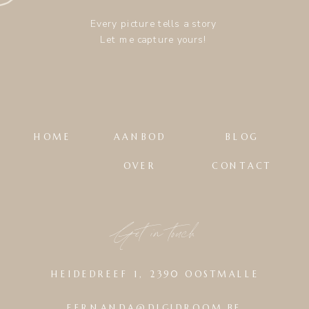
Every picture tells a story
Let me capture yours!
HOME
AANBOD
BLOG
OVER
CONTACT
Get in touch
HEIDEDREEF 1, 2390 OOSTMALLE
FERNANDA@DIGIDROOM.BE