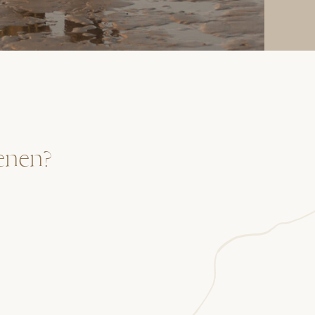
enen?