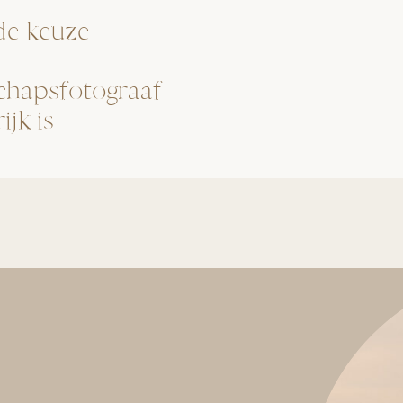
e keuze
chapsfotograaf
ijk is