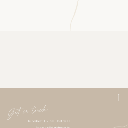
Get in touch
Heidedreef 1, 2390 Oostmalle
fernanda@digidroom.be