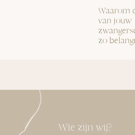
Waarom d
van jouw
zwangers
zo belangr
Wie zijn wij?