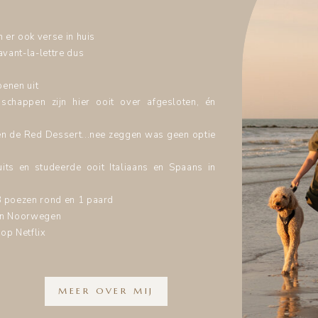
n er ook verse in huis
avant-la-lettre dus
oenen uit
schappen zijn hier ooit over afgesloten, én
oven de Red Dessert...nee zeggen was geen optie
uits en studeerde ooit Italiaans en Spaans in
3 poezen rond en 1 paard
n in Noorwegen
op Netflix
MEER OVER MIJ