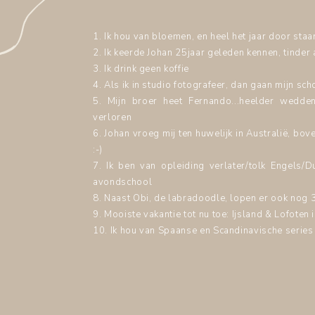
1. Ik hou van bloemen, en heel het jaar door staa
2. Ik keerde Johan 25jaar geleden kennen, tinder 
3. Ik drink geen koffie
4. Als ik in studio fotografeer, dan gaan mijn sch
5. Mijn broer heet Fernando...heelder wedden
verloren
6. Johan vroeg mij ten huwelijk in Australië, b
:-)
7. Ik ben van opleiding verlater/tolk Engels/D
avondschool
8. Naast Obi, de labradoodle, lopen er ook nog 
9. Mooiste vakantie tot nu toe: Ijsland & Lofote
10. Ik hou van Spaanse en Scandinavische series 