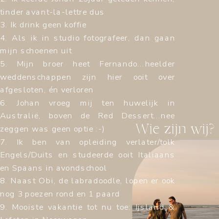
tinder avant-la-lettre dus
3. Ik drink geen koffie
4. Als ik in studio fotografeer, dan gaan
mijn schoenen uit
5. Mijn broer heet Fernando...heelder
weddenschappen zijn hier ooit over
afgesloten, én verloren
6. Johan vroeg mij ten huwelijk in
Australië, boven de Red Dessert...nee
Wie zijn wij?
zeggen was geen optie :-)
7. Ik ben van opleiding verlater/tolk
Engels/Duits en studeerde ooit Italiaans
en Spaans in avondschool
8. Naast Obi, de labradoodle, lopen er ook
nog 3 poezen rond en 1 paard
9. Mooiste vakantie tot nu toe: Ijsland &