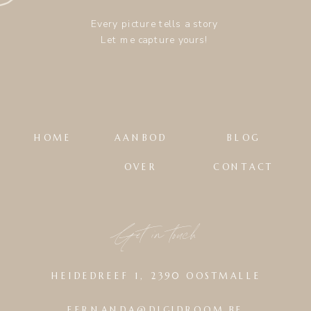
Every picture tells a story
Let me capture yours!
HOME
AANBOD
BLOG
OVER
CONTACT
Get in touch
HEIDEDREEF 1, 2390 OOSTMALLE
FERNANDA@DIGIDROOM.BE